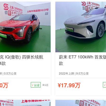
克 IQ(傲歌) 四驱长续航
蔚来 ET7 100kWh 首发版
24款
款
 | 0.5万公里
2022年上牌 | 9.0万公里
90万
¥17.99万
√
认证
48
√
