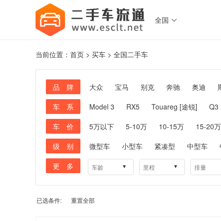
全国

当前位置：
首页
>
买车
>
全国
二手车
品 牌
大众
宝马
别克
奔驰
奥迪
车 系
Model 3
RX5
Touareg [途锐]
Q3
车 价
5万以下
5-10万
10-15万
15-20万
级 别
微型车
小型车
紧凑型
中型车
更 多
已选条件:
重置全部