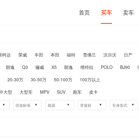
首页
卖车
买车
斯柯达
荣威
丰田
本田
福特
雪佛兰
沃尔沃
日产
朗逸
Q3
骊威
X5
朗逸
维特拉
POLO
BJ90
20-30万
30-50万
50-100万
100万以上
中大型
大型车
MPV
SUV
跑车
皮卡