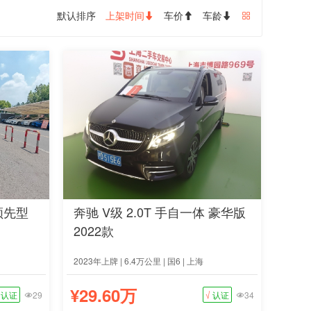
默认排序
上架时间
车价
车龄




 领先型
奔驰 V级 2.0T 手自一体 豪华版
2022款
2023年上牌 | 6.4万公里 | 国6 | 上海
¥29.60万
认证
29
√
认证
34

