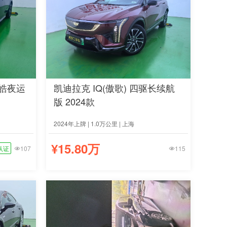
 皓夜运
凯迪拉克 IQ(傲歌) 四驱长续航
版 2024款
2024年上牌 | 1.0万公里 | 上海
¥15.80万
认证
107
115

