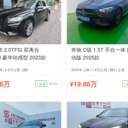
5 2.0TFSI 双离合
奔驰 C级 1.5T 手自一体
SI 豪华动感型 2023款
动版 2025款
 | 4.4万公里 | 国6
2024年上牌 | 1.6万公里 | 国6 | 上海
88万
¥19.88万
√
认证
101
√
