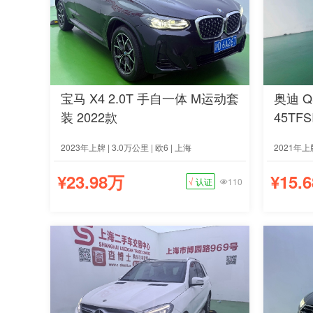
宝马 X4 2.0T 手自一体 M运动套
奥迪 Q
装 2022款
45TF
2023年上牌 | 3.0万公里 | 欧6 | 上海
2021年上牌
¥23.98万
¥15.
√
认证
110
