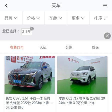
买车


品牌
价格
车龄
更多
排序





您已选择：
2-3年
在售(37)
认证
分期
质保
长安 CS75 1.5T 手自一体 经典
零跑 C01 717 智享版 2023款 20
版 先锋型 2022款 2023年上牌 1.
24年上牌 3.0万公里 上海
0万公里 国6