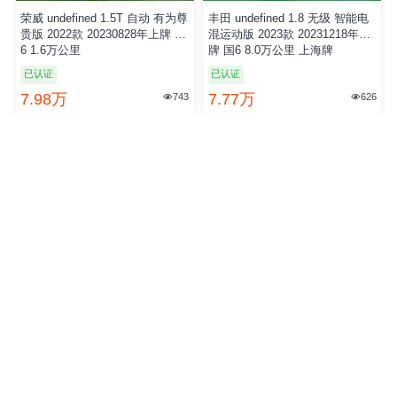
荣威 undefined 1.5T 自动 有为尊
丰田 undefined 1.8 无级 智能电
贵版 2022款 20230828年上牌 国
混运动版 2023款 20231218年上
6 1.6万公里
牌 国6 8.0万公里 上海牌
已认证
已认证
7.98万
7.77万
743
626


大众 undefined 2.0TSI 双离合 38
凯迪拉克 undefined 2.0T 手自一
0TSI 至尊版 2024款 20240730年
体 28T 尊贵型 2023款 20231211
上牌 国6 0.5万公里 上海牌
年上牌 国6 1.3万公里
已认证
19.98万
18.88万
1273
664

