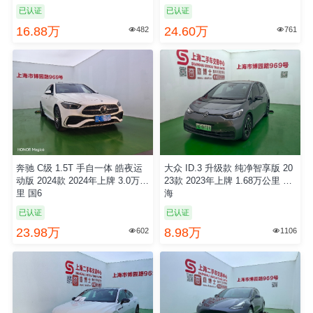
已认证
已认证
16.88万
24.60万
482
761


奔驰 C级 1.5T 手自一体 皓夜运
大众 ID.3 升级款 纯净智享版 20
动版 2024款 2024年上牌 3.0万公
23款 2023年上牌 1.68万公里 上
里 国6
海
已认证
已认证
23.98万
8.98万
602
1106

