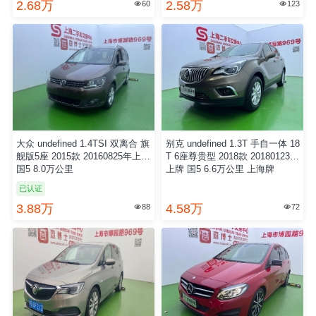
2.68万
2.58万
60
123


大众 undefined 1.4TSI 双离合 旗
别克 undefined 1.3T 手自一体 18
舰版5座 2015款 20160825年上牌
T 6座尊贵型 2018款 20180123年
国5 8.0万公里
上牌 国5 6.6万公里 上海牌
已认证
3.88万
4.58万
88
72

