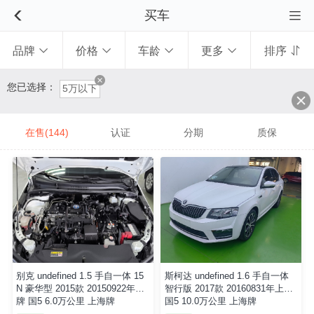
买车


品牌
价格
车龄
更多
排序





您已选择：
5万以下
在售(144)
认证
分期
质保
↑
上
拉
别克 undefined 1.5 手自一体 15
斯柯达 undefined 1.6 手自一体
加
N 豪华型 2015款 20150922年上
智行版 2017款 20160831年上牌
牌 国5 6.0万公里 上海牌
国5 10.0万公里 上海牌