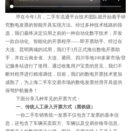
早在今年1月，二手车流通平台技术团队就开始着手研
究数电发票的智能开具实现方法。经过多种技术线路的筛
选，我们最终决定沿用之前的一种自动化数字技术，开发
一款自动化、智能化的开票程序——即开票助手。经过在
大连、昆明两城的试用，我们于3月正式推出数电开票助
手，并在云南全省、大连、莆田、四川等地100多家市场/登
记服务站进行了使用。通过收集用户宝贵的意见，我们不
断对程序进行精准调优，目前，我们的数电开票技术更加
成熟了，为上海二手车交易市场的数电发票丝滑开具提供
保驾护航服务！
下面分享几种常见的开票方式：
一、传统人工录入开票方式（黑铁级）
一份二手车销售统一发票不仅包含了发票的基本信
息，还包含了车辆买卖双方、车辆以及交易价格等信息。