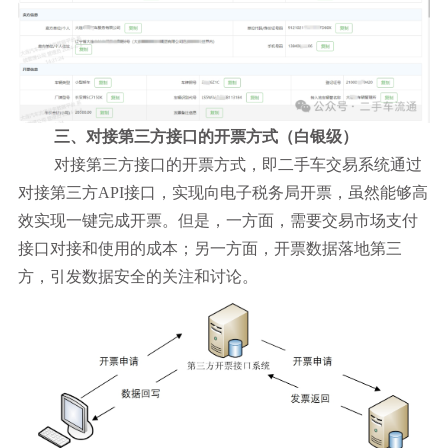
三、对接第三方接口的开票方式（白银级）
对接第三方接口的开票方式，即二手车交易系统通过
对接第三方API接口，实现向电子税务局开票，虽然能够高
效实现一键完成开票。但是，一方面，需要交易市场支付
接口对接和使用的成本；另一方面，开票数据落地第三
方，引发数据安全的关注和讨论。