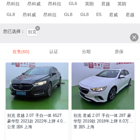
GL6
昂科拉
昂科威
昂科拉
英朗
君越
英朗
GL8
GL8
GL8
E5
昂科威
昂科拉
君威
君越
您已选择：
别克
在售(60)
认证
分期
质保
别克 君越 2.0T 手自一体 652T
别克 君威 2.0T 手自一体 28T 豪
豪华型 2021款 2022年上牌 4.0万
华型 2019款 2018年上牌 8.0万公
公里 国6 上海
里 国5 上海