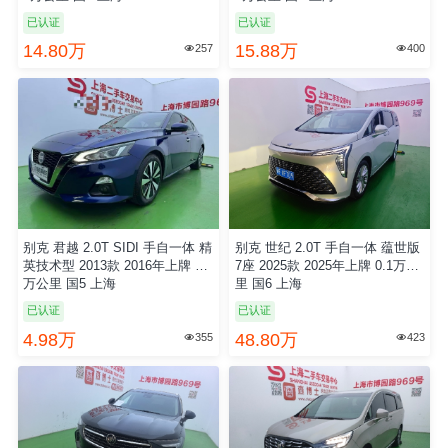
已认证
已认证
14.80万
15.88万
257
400


别克 君越 2.0T SIDI 手自一体 精
别克 世纪 2.0T 手自一体 蕴世版
英技术型 2013款 2016年上牌 5.0
7座 2025款 2025年上牌 0.1万公
万公里 国5 上海
里 国6 上海
已认证
已认证
4.98万
48.80万
355
423

