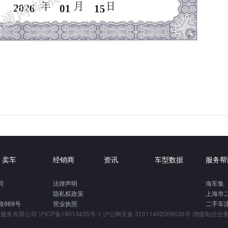
卖车
经销商
资讯
车型数据
服务帮
司
法律声明
海车集
隐私权政策
上海市
969号
营业执照
二手车
立信息服务有限公司
沪ICP备19013435号-1
沪公网安备 31011402006636号
增值电信业务经