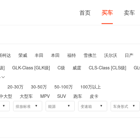
首页
卖车
买车
斯柯达
荣威
丰田
本田
福特
雪佛兰
沃尔沃
日产
R级]
GLK-Class [GLK级]
C级
威霆
CLS-Class [CLS级]
G
多

20-30万
30-50万
50-100万
100万以上
中大型
大型车
MPV
SUV
跑车
皮卡