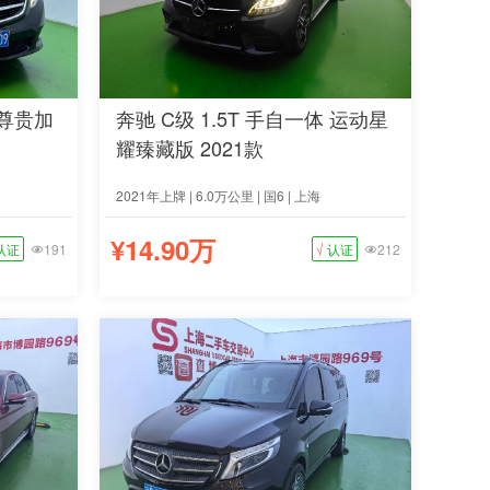
 尊贵加
奔驰 C级 1.5T 手自一体 运动星
耀臻藏版 2021款
2021年上牌 | 6.0万公里 | 国6 | 上海
¥14.90万
认证
191
√
认证
212

