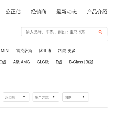
公正估
经销商
最新动态
产品介绍

MINI
雷克萨斯
比亚迪
路虎
更多
LC级
A级 AMG
GLC级
E级
B-Class [B级]