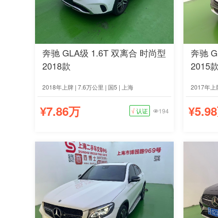
奔驰 GLA级 1.6T 双离合 时尚型
奔驰 G
2018款
2015
2018年上牌 | 7.6万公里 | 国5 | 上海
2017年上牌
¥7.86万
¥5.9
√
认证
194
