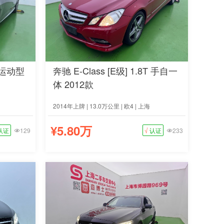
 运动型
奔驰 E-Class [E级] 1.8T 手自一
体 2012款
2014年上牌 | 13.0万公里 | 欧4 | 上海
¥5.80万
认证
129
√
认证
233

