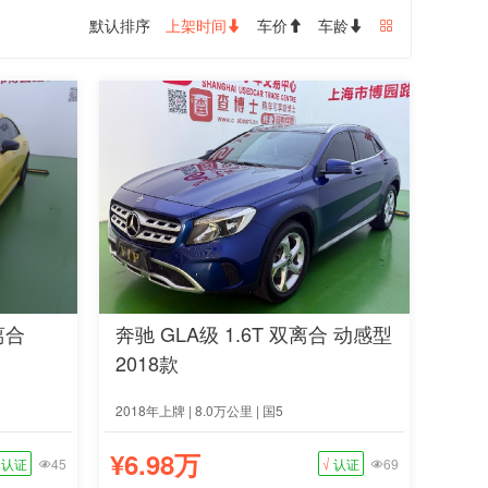
默认排序
上架时间
车价
车龄




离合
奔驰 GLA级 1.6T 双离合 动感型
2018款
2018年上牌 | 8.0万公里 | 国5
¥6.98万
认证
45
√
认证
69

