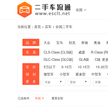
全国

当前位置：
首页
>
买车
>
全国
二手车
品 牌
大众
宝马
别克
奔驰
奥迪
车 系
CLS-Class [CLS级]
威霆
R-Class [
GLC-Class [GLC级]
GLA级
C级
更
车 价
5万以下
5-10万
10-15万
15-20万
级 别
微型车
小型车
紧凑型
中型车
更 多
已选条件:
奔驰
重置全部
