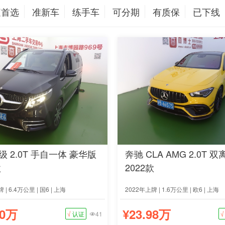
庭首选
准新车
练手车
可分期
有质保
已下线
级 2.0T 手自一体 豪华版
奔驰 CLA AMG 2.0T 双
款
2022款
 | 6.4万公里 | 国6 | 上海
2022年上牌 | 1.6万公里 | 欧6 | 上海
60万
¥23.98万
√
认证
41
√
