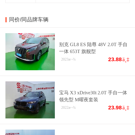
同价/同品牌车辆
别克 GL8 ES 陆尊 48V 2.0T 手自
一体 653T 旗舰型
23.88
ä¸‡
2023
æ¬¾
宝马 X3 xDrive30i 2.0T 手自一体
领先型 M曜夜套装
23.98
ä¸‡
2022
æ¬¾