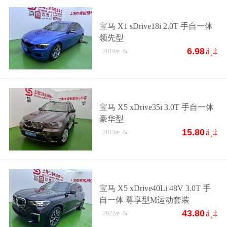
宝马 X1 sDrive18i 2.0T 手自一体
领先型
6.98
ä¸‡
2014
æ¬¾
宝马 X5 xDrive35i 3.0T 手自一体
豪华型
15.80
ä¸‡
2013
æ¬¾
宝马 X5 xDrive40Li 48V 3.0T 手
自一体 尊享型M运动套装
43.80
ä¸‡
2022
æ¬¾