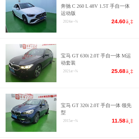
奔驰 C 260 L 48V 1.5T 手自一体
运动版
24.60
ä¸‡
2024
æ¬¾
宝马 GT 630i 2.0T 手自一体 M运
动套装
25.68
ä¸‡
2021
æ¬¾
宝马 GT 320i 2.0T 手自一体 领先
型
11.58
ä¸‡
2015
æ¬¾