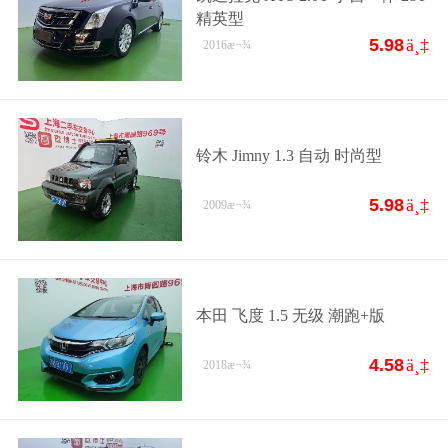
精英型
5.98
ä¸‡
2016
æ¬¾
铃木 Jimny 1.3 自动 时尚型
5.98
ä¸‡
2009
æ¬¾
本田 飞度 1.5 无级 潮跑+版
4.58
ä¸‡
2018
æ¬¾