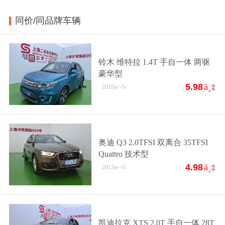
同价/同品牌车辆
铃木 维特拉 1.4T 手自一体 两驱
豪华型
5.98
ä¸‡
2016
æ¬¾
奥迪 Q3 2.0TFSI 双离合 35TFSI
Quattro 技术型
4.98
ä¸‡
2013
æ¬¾
凯迪拉克 XTS 2.0T 手自一体 28T