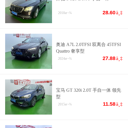
28.60
ä¸‡
2018
æ¬¾
奥迪 A7L 2.0TFSI 双离合 45TFSI
Quattro 奢享型
27.88
ä¸‡
2024
æ¬¾
宝马 GT 320i 2.0T 手自一体 领先
型
11.58
ä¸‡
2015
æ¬¾