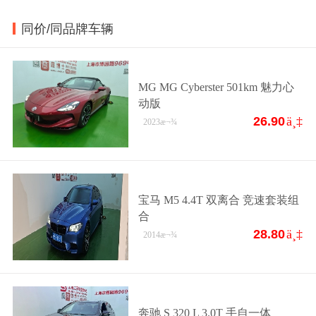
同价/同品牌车辆
MG MG Cyberster 501km 魅力心
动版
26.90
ä¸‡
2023
æ¬¾
宝马 M5 4.4T 双离合 竞速套装组
合
28.80
ä¸‡
2014
æ¬¾
奔驰 S 320 L 3.0T 手自一体