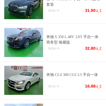
套装
31.90
ä¸‡
2019
æ¬¾
奔驰 S 350 L 48V 3.0T 手自一体
商务型 臻藏版
32.80
ä¸‡
2020
æ¬¾
奔驰 CLS 300 CGI 3.5 手自一体
16.88
ä¸‡
2012
æ¬¾