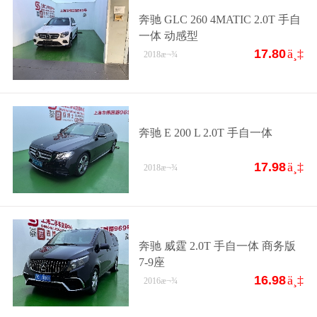
奔驰 GLC 260 4MATIC 2.0T 手自
一体 动感型
17.80
ä¸‡
2018
æ¬¾
奔驰 E 200 L 2.0T 手自一体
17.98
ä¸‡
2018
æ¬¾
奔驰 威霆 2.0T 手自一体 商务版
7-9座
16.98
ä¸‡
2016
æ¬¾