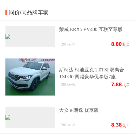
同价/同品牌车辆
荣威 ERX5 EV400 互联至尊版
8.80
ä¸‡
2017
æ¬¾
斯柯达 柯迪亚克 2.0TSI 双离合
TSI330 两驱豪华优享版7座
7.88
ä¸‡
2018
æ¬¾
大众 e-朗逸 优享版
8.38
ä¸‡
2019
æ¬¾