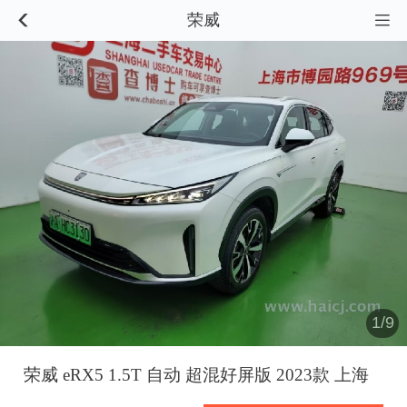
荣威


1/9
荣威 eRX5 1.5T 自动 超混好屏版 2023款 上海