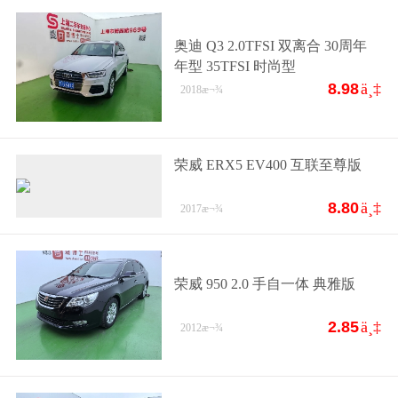
奥迪 Q3 2.0TFSI 双离合 30周年
年型 35TFSI 时尚型
8.98
ä¸‡
2018
æ¬¾
荣威 ERX5 EV400 互联至尊版
8.80
ä¸‡
2017
æ¬¾
荣威 950 2.0 手自一体 典雅版
2.85
ä¸‡
2012
æ¬¾