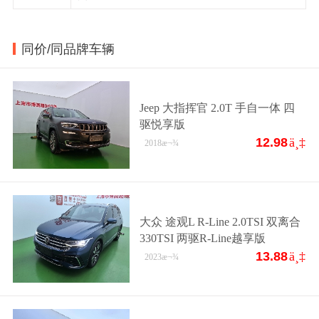
同价/同品牌车辆
Jeep 大指挥官 2.0T 手自一体 四
驱悦享版
12.98
ä¸‡
2018
æ¬¾
大众 途观L R-Line 2.0TSI 双离合
330TSI 两驱R-Line越享版
13.88
ä¸‡
2023
æ¬¾