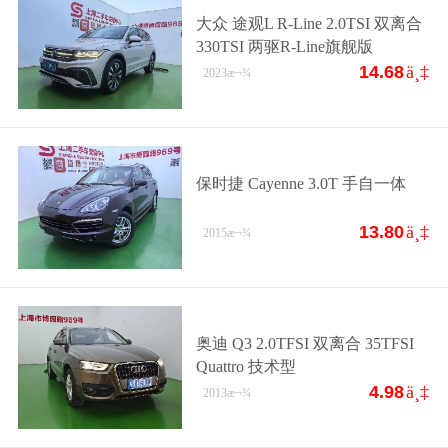
大众 途观L R-Line 2.0TSI 双离合
330TSI 两驱R-Line旗舰版
14.68
ä¸‡
2023
æ¬¾
保时捷 Cayenne 3.0T 手自一体
13.80
ä¸‡
2015
æ¬¾
奥迪 Q3 2.0TFSI 双离合 35TFSI
Quattro 技术型
4.98
ä¸‡
2013
æ¬¾