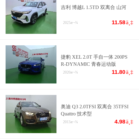
吉利 博越L 1.5TD 双离合 山河
11.58
ä¸‡
2025
æ¬¾
捷豹 XEL 2.0T 手自一体 200PS
R-DYNAMIC 青春运动版
11.80
ä¸‡
2020
æ¬¾
奥迪 Q3 2.0TFSI 双离合 35TFSI
Quattro 技术型
4.98
ä¸‡
2013
æ¬¾