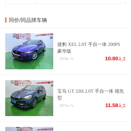
同价/同品牌车辆
捷豹 XEL 2.0T 手自一体 200PS
豪华版
10.80
ä¸‡
2019
æ¬¾
宝马 GT 320i 2.0T 手自一体 领先
型
11.58
ä¸‡
2015
æ¬¾