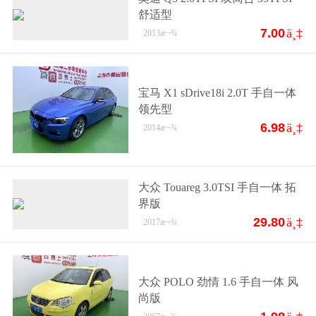
舒适型
7.00
ä¸‡
2013
æ¬¾
宝马 X1 sDrive18i 2.0T 手自一体
领先型
6.98
ä¸‡
2014
æ¬¾
大众 Touareg 3.0TSI 手自一体 拓
界版
29.80
ä¸‡
2017
æ¬¾
大众 POLO 劲情 1.6 手自一体 风
尚版