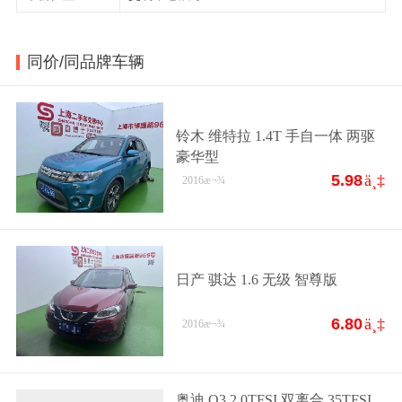
同价/同品牌车辆
铃木 维特拉 1.4T 手自一体 两驱
豪华型
5.98
ä¸‡
2016
æ¬¾
日产 骐达 1.6 无级 智尊版
6.80
ä¸‡
2016
æ¬¾
奥迪 Q3 2.0TFSI 双离合 35TFSI