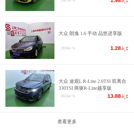
1.98
ä¸‡
2007
æ¬¾
大众 朗逸 1.6 手动 品悠进享版
1.28
ä¸‡
2010
æ¬¾
大众 途观L R-Line 2.0TSI 双离合
330TSI 两驱R-Line越享版
13.88
ä¸‡
2023
æ¬¾
查看更多