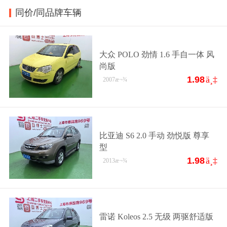
同价/同品牌车辆
大众 POLO 劲情 1.6 手自一体 风
尚版
1.98
ä¸‡
2007
æ¬¾
比亚迪 S6 2.0 手动 劲悦版 尊享
型
1.98
ä¸‡
2013
æ¬¾
雷诺 Koleos 2.5 无级 两驱舒适版