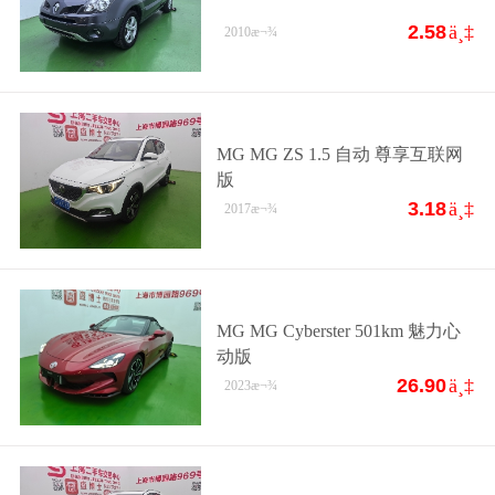
2.58
ä¸‡
2010
æ¬¾
MG MG ZS 1.5 自动 尊享互联网
版
3.18
ä¸‡
2017
æ¬¾
MG MG Cyberster 501km 魅力心
动版
26.90
ä¸‡
2023
æ¬¾