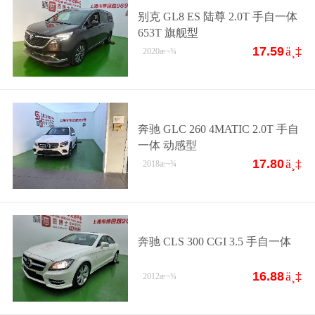
别克 GL8 ES 陆尊 2.0T 手自一体
653T 旗舰型
17.59
ä¸‡
2020
æ¬¾
奔驰 GLC 260 4MATIC 2.0T 手自
一体 动感型
17.80
ä¸‡
2018
æ¬¾
奔驰 CLS 300 CGI 3.5 手自一体
16.88
ä¸‡
2012
æ¬¾