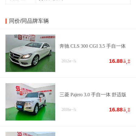
同价/同品牌车辆
奔驰 CLS 300 CGI 3.5 手自一体
16.88
ä¸‡
2012
æ¬¾
三菱 Pajero 3.0 手自一体 舒适版
16.88
ä¸‡
2018
æ¬¾