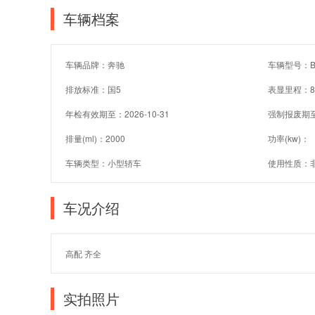
车辆档案
车辆品牌：奔驰
车辆型号：BJ
排放标准：国5
表显里程：8
年检有效期至：2026-10-31
强制报废期
排量(ml)：2000
功率(kw)：
车辆类型：小型轿车
使用性质：
车况介绍
高配 齐全
实拍照片