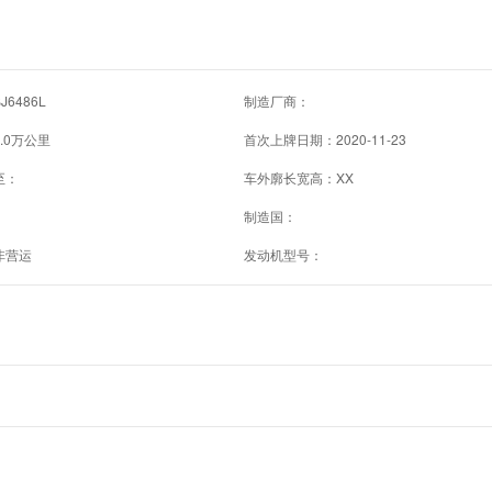
6486L
制造厂商：
.0万公里
首次上牌日期：2020-11-23
至：
车外廓长宽高：XX
制造国：
非营运
发动机型号：