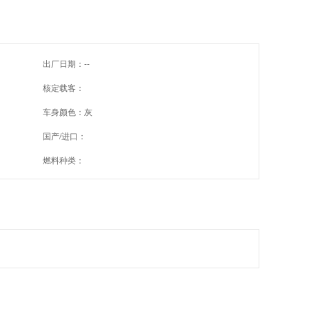
出厂日期：--
核定载客：
车身颜色：灰
国产/进口：
燃料种类：