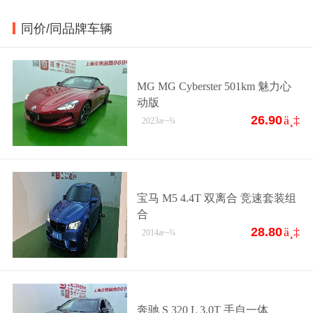
同价/同品牌车辆
MG MG Cyberster 501km 魅力心
动版
26.90
ä¸‡
2023
æ¬¾
宝马 M5 4.4T 双离合 竞速套装组
合
28.80
ä¸‡
2014
æ¬¾
奔驰 S 320 L 3.0T 手自一体