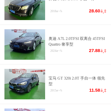
28.60
ä¸‡
2018
æ¬¾
奥迪 A7L 2.0TFSI 双离合 45TFSI
Quattro 奢享型
27.88
ä¸‡
2024
æ¬¾
宝马 GT 320i 2.0T 手自一体 领先
型
11.58
ä¸‡
2015
æ¬¾