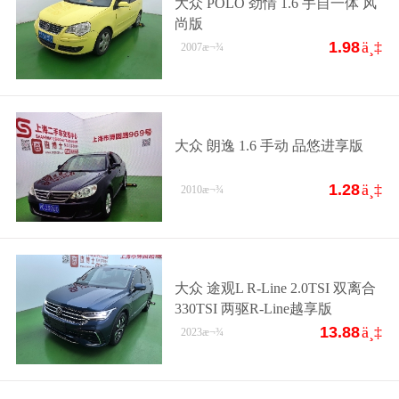
大众 POLO 劲情 1.6 手自一体 风
尚版
1.98
ä¸‡
2007
æ¬¾
大众 朗逸 1.6 手动 品悠进享版
1.28
ä¸‡
2010
æ¬¾
大众 途观L R-Line 2.0TSI 双离合
330TSI 两驱R-Line越享版
13.88
ä¸‡
2023
æ¬¾