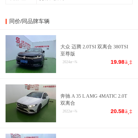
同价/同品牌车辆
大众 迈腾 2.0TSI 双离合 380TSI
至尊版
19.98
ä¸‡
2024
æ¬¾
奔驰 A 35 L AMG 4MATIC 2.0T
双离合
20.58
ä¸‡
2022
æ¬¾