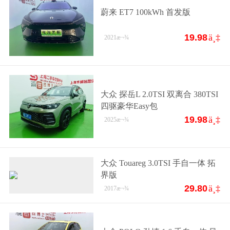
蔚来 ET7 100kWh 首发版
19.98
ä¸‡
2021
æ¬¾
大众 探岳L 2.0TSI 双离合 380TSI
四驱豪华Easy包
19.98
ä¸‡
2025
æ¬¾
大众 Touareg 3.0TSI 手自一体 拓
界版
29.80
ä¸‡
2017
æ¬¾