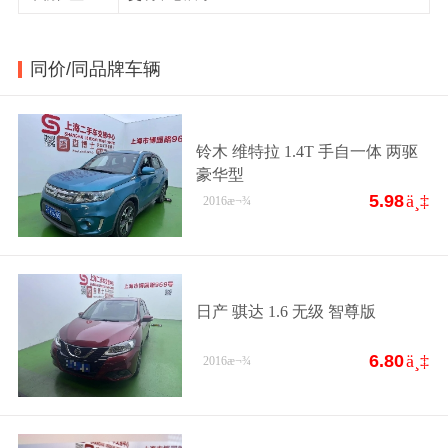
同价/同品牌车辆
铃木 维特拉 1.4T 手自一体 两驱
豪华型
5.98
ä¸‡
2016
æ¬¾
日产 骐达 1.6 无级 智尊版
6.80
ä¸‡
2016
æ¬¾