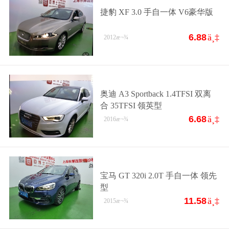
捷豹 XF 3.0 手自一体 V6豪华版
6.88
ä¸‡
2012
æ¬¾
奥迪 A3 Sportback 1.4TFSI 双离
合 35TFSI 领英型
6.68
ä¸‡
2016
æ¬¾
宝马 GT 320i 2.0T 手自一体 领先
型
11.58
ä¸‡
2015
æ¬¾