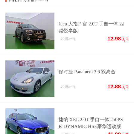
Jeep 大指挥官 2.0T 手自一体 四
驱悦享版
12.98
ä¸‡
2018
æ¬¾
保时捷 Panamera 3.6 双离合
12.88
ä¸‡
2010
æ¬¾
捷豹 XEL 2.0T 手自一体 250PS
R-DYNAMIC HSE豪华运动版