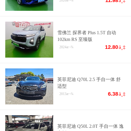
11.98
ä¸‡
2020
æ¬¾
雪佛兰 探界者 Plus 1.5T 自动
102km RS 至臻版
12.80
ä¸‡
2024
æ¬¾
英菲尼迪 Q70L 2.5 手自一体 舒
适型
6.38
ä¸‡
2013
æ¬¾
英菲尼迪 Q50L 2.0T 手自一体 逸