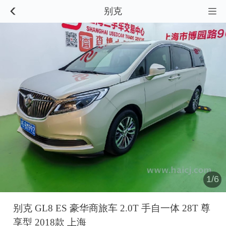
别克


1/6
别克 GL8 ES 豪华商旅车 2.0T 手自一体 28T 尊
享型 2018款 上海