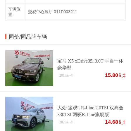
车辆位
交易中心展厅 011F003211
置:
同价/同品牌车辆
宝马 X5 xDrive35i 3.0T 手自一体
豪华型
15.80
ä¸‡
2013
æ¬¾
大众 途观L R-Line 2.0TSI 双离合
330TSI 两驱R-Line旗舰版
14.68
ä¸‡
2023
æ¬¾