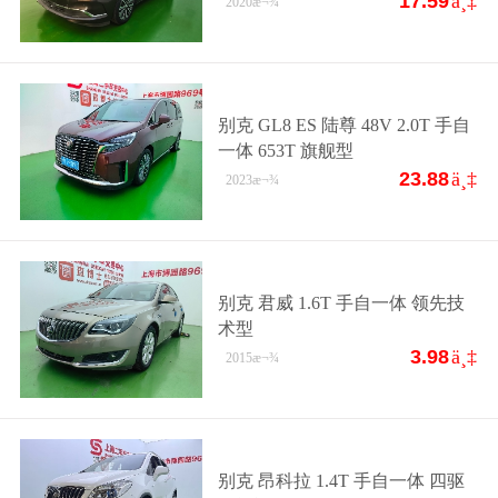
17.59
ä¸‡
2020
æ¬¾
别克 GL8 ES 陆尊 48V 2.0T 手自
一体 653T 旗舰型
23.88
ä¸‡
2023
æ¬¾
别克 君威 1.6T 手自一体 领先技
术型
3.98
ä¸‡
2015
æ¬¾
别克 昂科拉 1.4T 手自一体 四驱