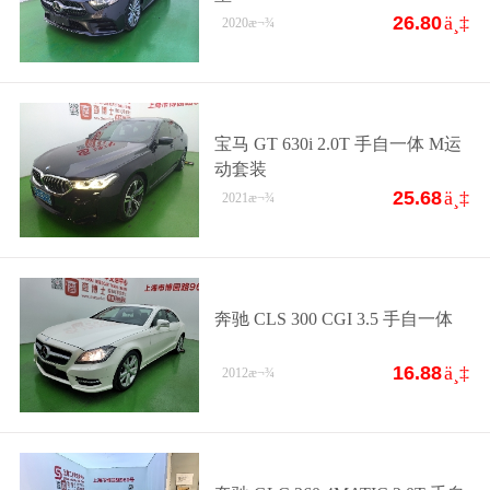
26.80
ä¸‡
2020
æ¬¾
宝马 GT 630i 2.0T 手自一体 M运
动套装
25.68
ä¸‡
2021
æ¬¾
奔驰 CLS 300 CGI 3.5 手自一体
16.88
ä¸‡
2012
æ¬¾