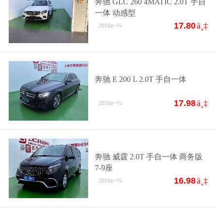
奔驰 GLC 260 4MATIC 2.0T 手自
一体 动感型
17.80
ä¸‡
2018
æ¬¾
奔驰 E 200 L 2.0T 手自一体
17.98
ä¸‡
2018
æ¬¾
奔驰 威霆 2.0T 手自一体 商务版
7-9座
16.98
ä¸‡
2016
æ¬¾