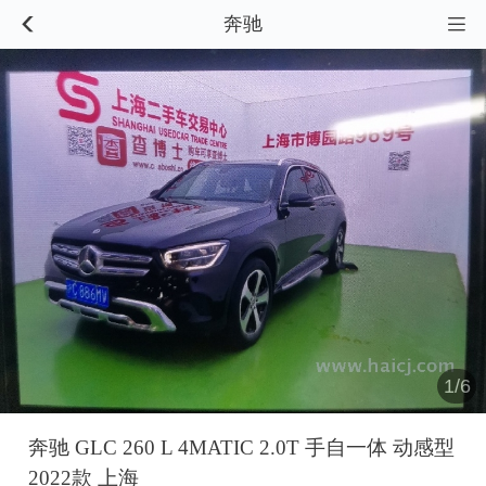
奔驰


1/6
奔驰 GLC 260 L 4MATIC 2.0T 手自一体 动感型
2022款 上海