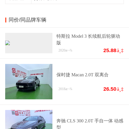
同价/同品牌车辆
特斯拉 Model 3 长续航后轮驱动
版
25.88
ä¸‡
2020
æ¬¾
保时捷 Macan 2.0T 双离合
26.50
ä¸‡
2018
æ¬¾
奔驰 CLS 300 2.0T 手自一体 动感
型