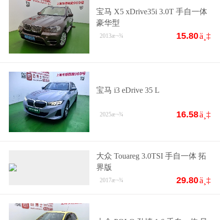
宝马 X5 xDrive35i 3.0T 手自一体
豪华型
15.80
ä¸‡
2013
æ¬¾
宝马 i3 eDrive 35 L
16.58
ä¸‡
2025
æ¬¾
大众 Touareg 3.0TSI 手自一体 拓
界版
29.80
ä¸‡
2017
æ¬¾