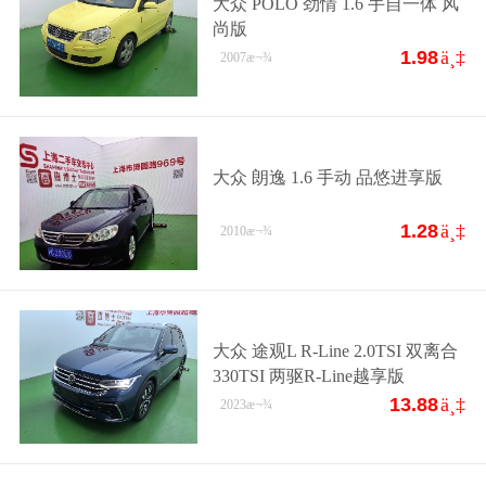
大众 POLO 劲情 1.6 手自一体 风
尚版
1.98
ä¸‡
2007
æ¬¾
大众 朗逸 1.6 手动 品悠进享版
1.28
ä¸‡
2010
æ¬¾
大众 途观L R-Line 2.0TSI 双离合
330TSI 两驱R-Line越享版
13.88
ä¸‡
2023
æ¬¾