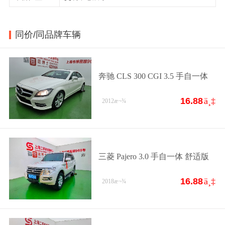
同价/同品牌车辆
奔驰 CLS 300 CGI 3.5 手自一体
16.88
ä¸‡
2012
æ¬¾
三菱 Pajero 3.0 手自一体 舒适版
16.88
ä¸‡
2018
æ¬¾