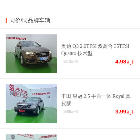
同价/同品牌车辆
奥迪 Q3 2.0TFSI 双离合 35TFSI
Quattro 技术型
4.98
ä¸‡
2013
æ¬¾
丰田 皇冠 2.5 手自一体 Royal 真
皮版
3.99
ä¸‡
2006
æ¬¾