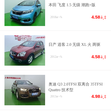
本田 飞度 1.5 无级 潮跑+版
4.58
ä¸‡
2018
æ¬¾
日产 逍客 2.0 无级 XL 火 两驱
4.58
ä¸‡
2012
æ¬¾
奥迪 Q3 2.0TFSI 双离合 35TFSI
Quattro 技术型
4.98
ä¸‡
2013
æ¬¾