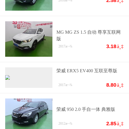
2.58
ä¸‡
2010
æ¬¾
MG MG ZS 1.5 自动 尊享互联网
版
3.18
ä¸‡
2017
æ¬¾
荣威 ERX5 EV400 互联至尊版
8.80
ä¸‡
2017
æ¬¾
荣威 950 2.0 手自一体 典雅版
2.85
ä¸‡
2012
æ¬¾