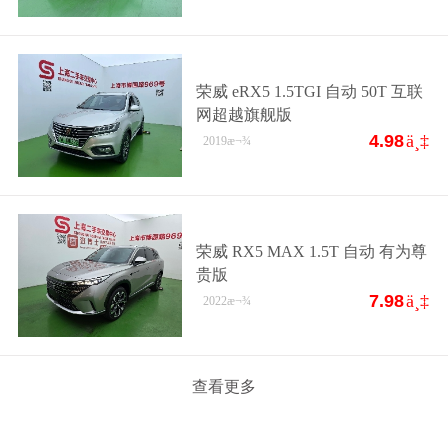
荣威 eRX5 1.5TGI 自动 50T 互联
网超越旗舰版
4.98
ä¸‡
2019
æ¬¾
荣威 RX5 MAX 1.5T 自动 有为尊
贵版
7.98
ä¸‡
2022
æ¬¾
查看更多