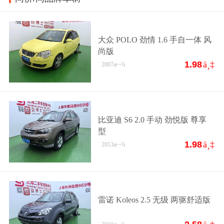
大众 POLO 劲情 1.6 手自一体 风
尚版
1.98
ä¸‡
2007
æ¬¾
比亚迪 S6 2.0 手动 劲悦版 尊享
型
1.98
ä¸‡
2013
æ¬¾
雷诺 Koleos 2.5 无级 两驱舒适版