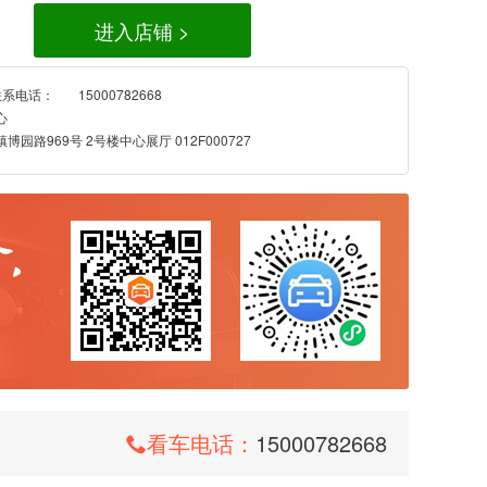
进入店铺 >
联系电话：
15000782668
心
园路969号 2号楼中心展厅 012F000727
看车电话：
15000782668
