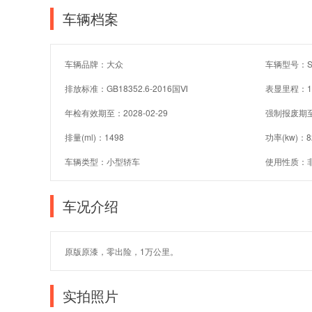
车辆档案
车辆品牌：大众
车辆型号：SV
排放标准：GB18352.6-2016国Ⅵ
表显里程：1
年检有效期至：2028-02-29
强制报废期
排量(ml)：1498
功率(kw)：8
车辆类型：小型轿车
使用性质：
车况介绍
原版原漆，零出险，1万公里。
实拍照片