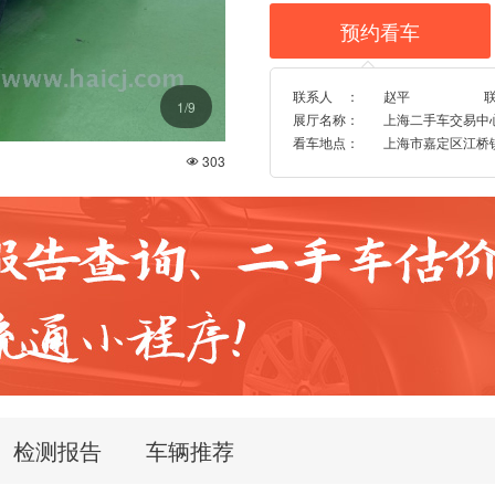
预约看车

联系人 ：
赵平
1
/9
展厅名称：
上海二手车交易中
看车地点：
上海市嘉定区江桥镇博
303

检测报告
车辆推荐