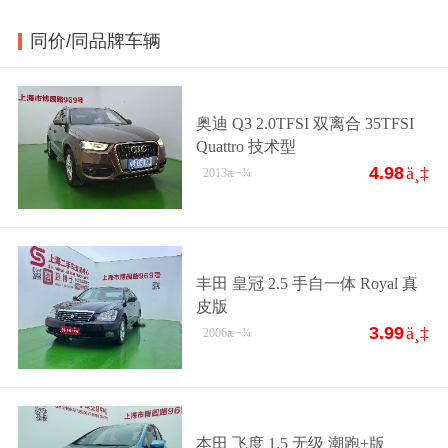
同价/同品牌车辆
奥迪 Q3 2.0TFSI 双离合 35TFSI
Quattro 技术型
4.98
ä¸‡
2013
æ¬¾
丰田 皇冠 2.5 手自一体 Royal 真
皮版
3.99
ä¸‡
2006
æ¬¾
本田 飞度 1.5 无级 潮跑+版