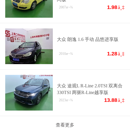
1.98
ä¸‡
2007
æ¬¾
大众 朗逸 1.6 手动 品悠进享版
1.28
ä¸‡
2010
æ¬¾
大众 途观L R-Line 2.0TSI 双离合
330TSI 两驱R-Line越享版
13.88
ä¸‡
2023
æ¬¾
查看更多