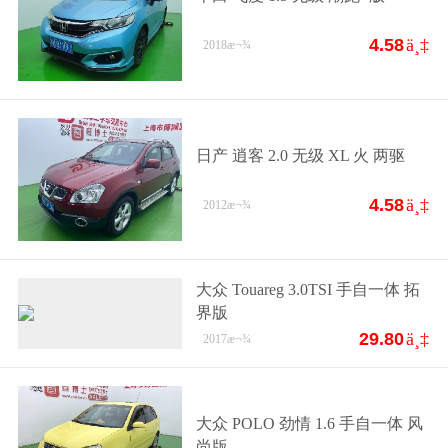
4.58
ä¸‡
2018
æ¬¾
日产 逍客 2.0 无级 XL 火 两驱
4.58
ä¸‡
2012
æ¬¾
大众 Touareg 3.0TSI 手自一体 拓
界版
29.80
ä¸‡
2017
æ¬¾
大众 POLO 劲情 1.6 手自一体 风
尚版