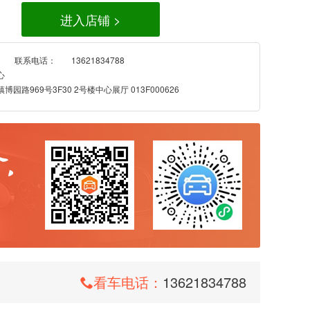
进入店铺 >
联系电话：
13621834788
心
园路969号3F30 2号楼中心展厅 013F000626
看车电话：
13621834788
