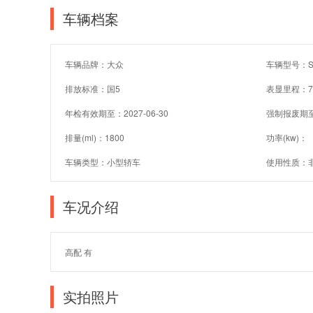
车辆档案
车辆品牌：大众
车辆型号：SV
排放标准：国5
表显里程：7
年检有效期至：2027-06-30
强制报废期
排量(ml)：1800
功率(kw)：
车辆类型：小型轿车
使用性质：
车况介绍
高配 有
实拍照片