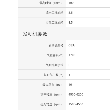
最高时速（km/h）
192
综合工况油耗
8.5
市郊工况油耗
8.5
发动机参数
发动机型号
CEA
气缸容积(cc)
1798
气缸排列形式
L
每缸气门数(个)
4
最大马力（ps）
161
功率转速（rpm）
4500-6200
扭矩转速（rpm）
1500-4500