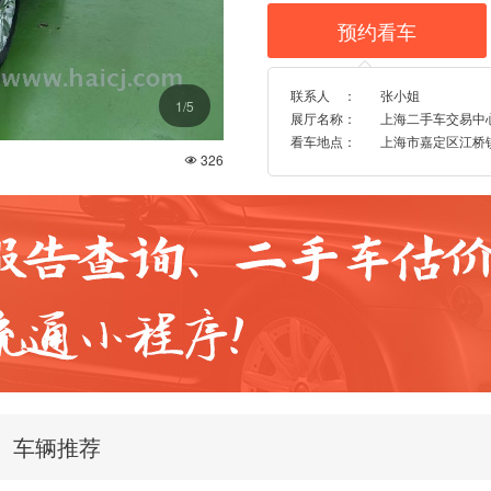
预约看车

联系人 ：
张小姐
1
/5
展厅名称：
上海二手车交易中
看车地点：
上海市嘉定区江桥镇博
326

车辆推荐