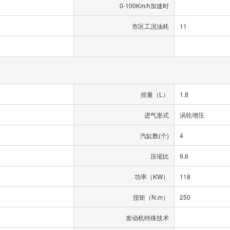
0-100Km/h加速时
市区工况油耗
11
排量（L）
1.8
进气形式
涡轮增压
汽缸数(个)
4
压缩比
9.6
功率（KW）
118
扭矩（N.m）
250
发动机特殊技术