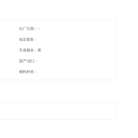
出厂日期：--
核定载客：
车身颜色：黄
国产/进口：
燃料种类：