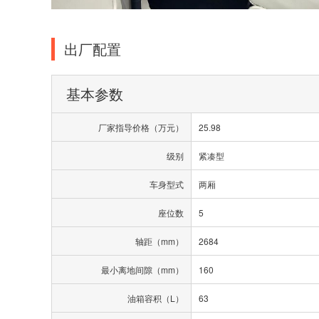
出厂配置
基本参数
厂家指导价格（万元）
25.98
级别
紧凑型
车身型式
两厢
座位数
5
轴距（mm）
2684
最小离地间隙（mm）
160
油箱容积（L）
63