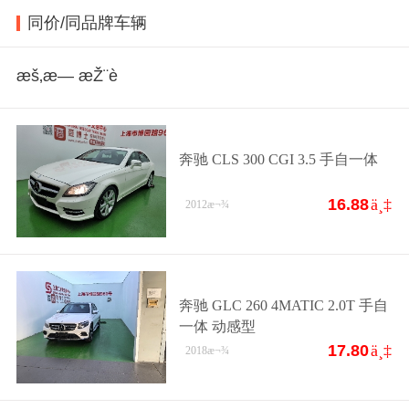
同价/同品牌车辆
æš‚æ— æŽ¨è
奔驰 CLS 300 CGI 3.5 手自一体
16.88
ä¸‡
2012
æ¬¾
奔驰 GLC 260 4MATIC 2.0T 手自
一体 动感型
17.80
ä¸‡
2018
æ¬¾