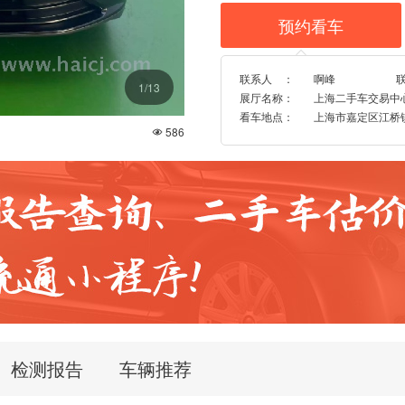
预约看车

联系人 ：
啊峰
1
/13
展厅名称：
上海二手车交易中
看车地点：
上海市嘉定区江桥镇博
586

检测报告
车辆推荐