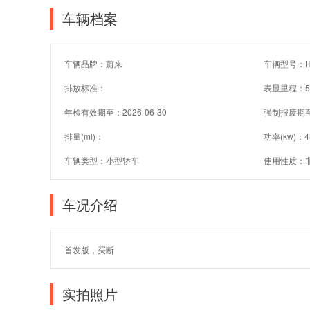
车辆档案
车辆品牌：蔚来
车辆型号：HF
排放标准：
表显里程：5
年检有效期至：2026-06-30
强制报废期
排量(ml)：
功率(kw)：4
车辆类型：小型轿车
使用性质：
车况介绍
首发版，买断
实拍照片