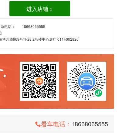
进入店铺 >
联系电话：
18668065555
心
园路969号1F28 2号楼中心展厅 011F002820
看车电话：
18668065555
