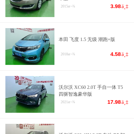
3.98
ä¸‡
2015
æ¬¾
本田 飞度 1.5 无级 潮跑+版
4.58
ä¸‡
2018
æ¬¾
沃尔沃 XC60 2.0T 手自一体 T5
四驱智逸豪华版
17.98
ä¸‡
2021
æ¬¾