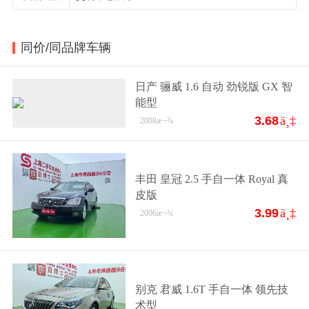
同价/同品牌车辆
日产 骊威 1.6 自动 劲锐版 GX 智
能型
3.68
ä¸‡
2008
æ¬¾
丰田 皇冠 2.5 手自一体 Royal 真
皮版
3.99
ä¸‡
2006
æ¬¾
别克 君威 1.6T 手自一体 领先技
术型