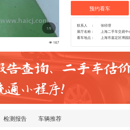
预约看车

联系人 ：
张经理
1
/9
展厅名称：
上海二手车交易中
看车地点：
上海市嘉定区博园路96
167

检测报告
车辆推荐