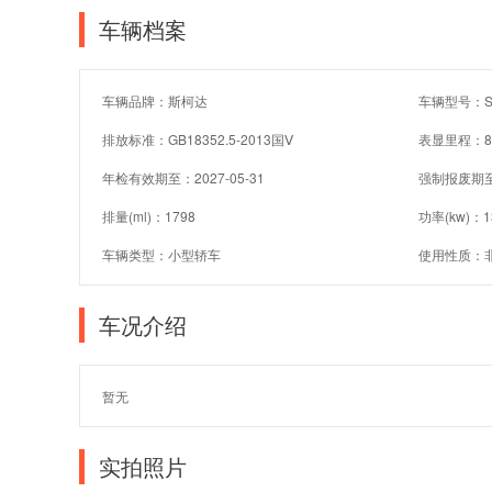
车辆档案
车辆品牌：斯柯达
车辆型号：SV
排放标准：GB18352.5-2013国Ⅴ
表显里程：8
年检有效期至：2027-05-31
强制报废期
排量(ml)：1798
功率(kw)：1
车辆类型：小型轿车
使用性质：
车况介绍
暂无
实拍照片