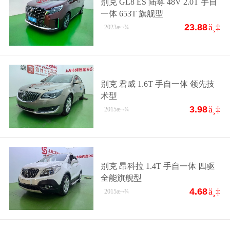
别克 GL8 ES 陆尊 48V 2.0T 手自
一体 653T 旗舰型
23.88
ä¸‡
2023
æ¬¾
别克 君威 1.6T 手自一体 领先技
术型
3.98
ä¸‡
2015
æ¬¾
别克 昂科拉 1.4T 手自一体 四驱
全能旗舰型
4.68
ä¸‡
2015
æ¬¾