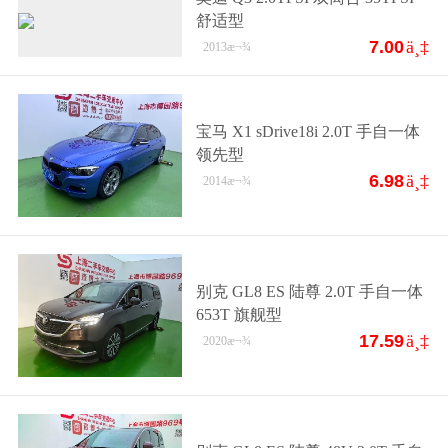
舒适型
7.00
ä¸‡
2013
æ¬¾
宝马 X1 sDrive18i 2.0T 手自一体
领先型
6.98
ä¸‡
2014
æ¬¾
别克 GL8 ES 陆尊 2.0T 手自一体
653T 旗舰型
17.59
ä¸‡
2020
æ¬¾