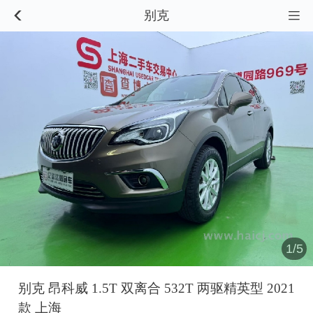
别克


1/5
别克 昂科威 1.5T 双离合 532T 两驱精英型 2021
款 上海