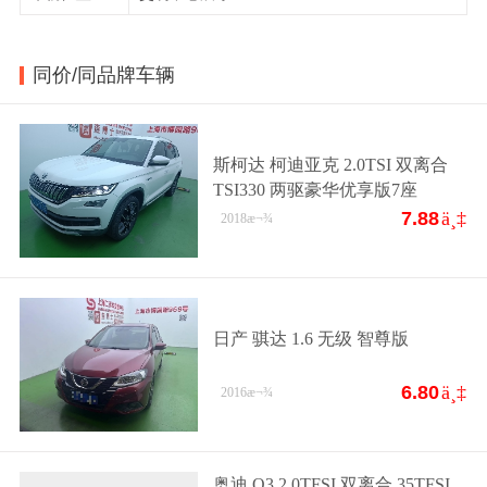
同价/同品牌车辆
斯柯达 柯迪亚克 2.0TSI 双离合
TSI330 两驱豪华优享版7座
7.88
ä¸‡
2018
æ¬¾
日产 骐达 1.6 无级 智尊版
6.80
ä¸‡
2016
æ¬¾
奥迪 Q3 2.0TFSI 双离合 35TFSI