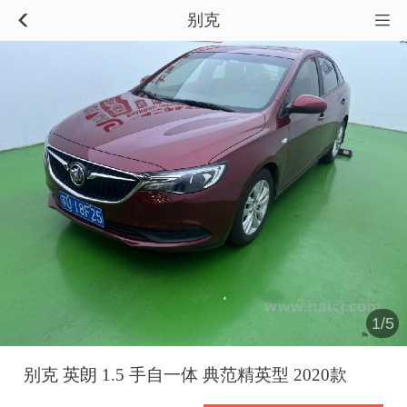
别克


1/5
别克 英朗 1.5 手自一体 典范精英型 2020款