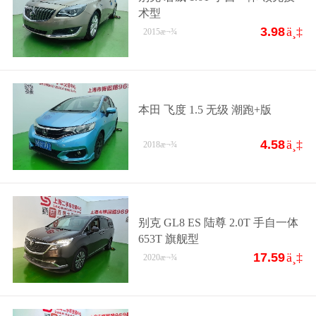
术型
3.98
ä¸‡
2015
æ¬¾
本田 飞度 1.5 无级 潮跑+版
4.58
ä¸‡
2018
æ¬¾
别克 GL8 ES 陆尊 2.0T 手自一体
653T 旗舰型
17.59
ä¸‡
2020
æ¬¾