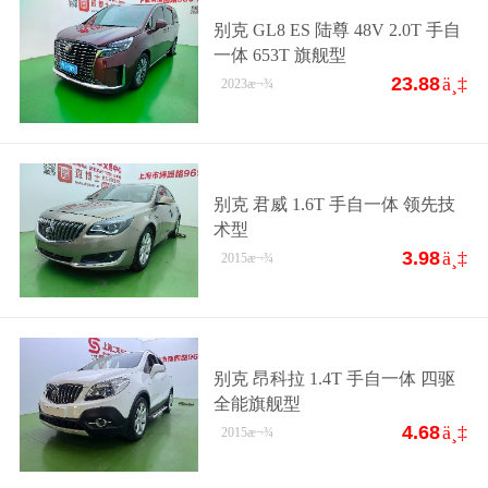
别克 GL8 ES 陆尊 48V 2.0T 手自
一体 653T 旗舰型
23.88
ä¸‡
2023
æ¬¾
别克 君威 1.6T 手自一体 领先技
术型
3.98
ä¸‡
2015
æ¬¾
别克 昂科拉 1.4T 手自一体 四驱
全能旗舰型
4.68
ä¸‡
2015
æ¬¾