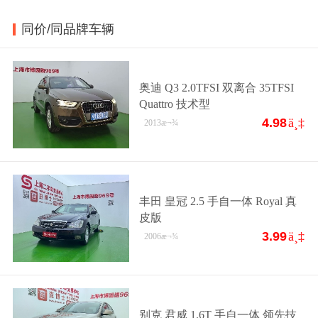
同价/同品牌车辆
奥迪 Q3 2.0TFSI 双离合 35TFSI
Quattro 技术型
4.98
ä¸‡
2013
æ¬¾
丰田 皇冠 2.5 手自一体 Royal 真
皮版
3.99
ä¸‡
2006
æ¬¾
别克 君威 1.6T 手自一体 领先技