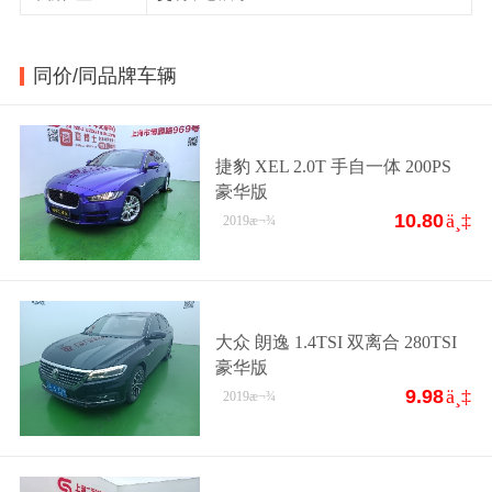
同价/同品牌车辆
捷豹 XEL 2.0T 手自一体 200PS
豪华版
10.80
ä¸‡
2019
æ¬¾
大众 朗逸 1.4TSI 双离合 280TSI
豪华版
9.98
ä¸‡
2019
æ¬¾