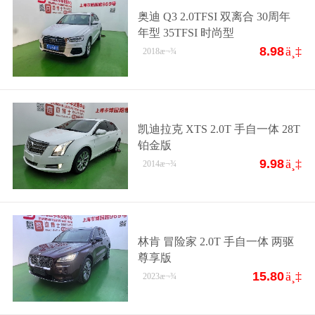
奥迪 Q3 2.0TFSI 双离合 30周年
年型 35TFSI 时尚型
8.98
ä¸‡
2018
æ¬¾
凯迪拉克 XTS 2.0T 手自一体 28T
铂金版
9.98
ä¸‡
2014
æ¬¾
林肯 冒险家 2.0T 手自一体 两驱
尊享版
15.80
ä¸‡
2023
æ¬¾