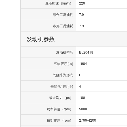
最高时速（km/h）
220
综合工况油耗
7.9
市郊工况油耗
7.9
发动机参数
发动机型号
B5204T8
气缸容积(cc)
1984
气缸排列形式
L
每缸气门数(个)
4
最大马力（ps）
180
功率转速（rpm）
5000
扭矩转速（rpm）
2700-4200