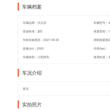
车辆档案
车辆品牌：沃尔沃
车辆型号：VC
排放标准：国5
表显里程：1
年检有效期至：2027-09-30
强制报废期
排量(ml)：2000
功率(kw)：
车辆类型：小型轿车
使用性质：
车况介绍
暂无
实拍照片