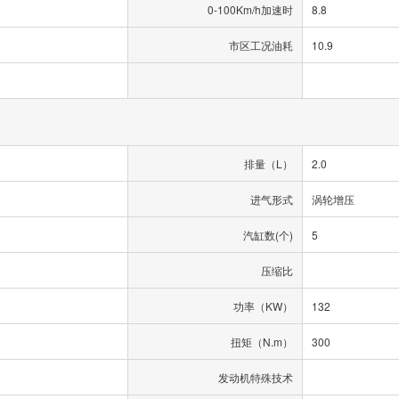
0-100Km/h加速时
8.8
市区工况油耗
10.9
排量（L）
2.0
进气形式
涡轮增压
汽缸数(个)
5
压缩比
功率（KW）
132
扭矩（N.m）
300
发动机特殊技术