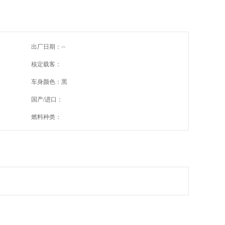
出厂日期：--
核定载客：
车身颜色：黑
国产/进口：
燃料种类：