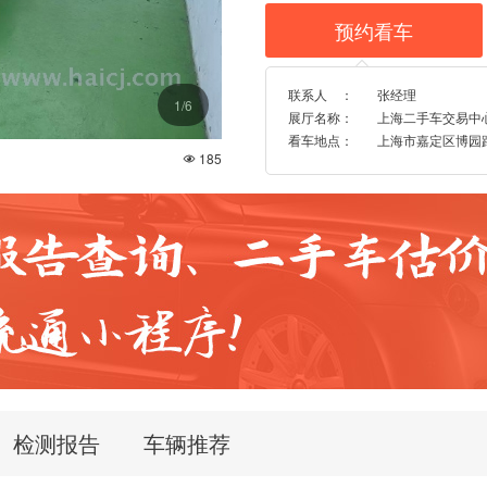
预约看车

联系人 ：
张经理
1
/6
展厅名称：
上海二手车交易中
看车地点：
上海市嘉定区博园路96
185

检测报告
车辆推荐