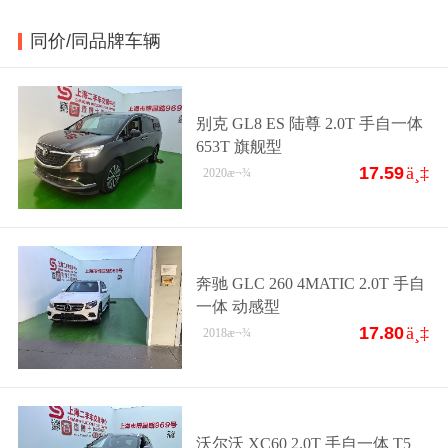
同价/同品牌车辆
别克 GL8 ES 陆尊 2.0T 手自一体
653T 旗舰型
17.59
ä¸‡
2020
æ¬¾
奔驰 GLC 260 4MATIC 2.0T 手自
一体 动感型
17.80
ä¸‡
2018
æ¬¾
沃尔沃 XC60 2.0T 手自一体 T5