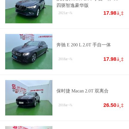
四驱智逸豪华版
17.98
ä¸‡
2021
æ¬¾
奔驰 E 200 L 2.0T 手自一体
17.98
ä¸‡
2018
æ¬¾
保时捷 Macan 2.0T 双离合
26.50
ä¸‡
2018
æ¬¾