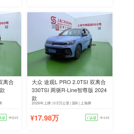
 双离合
大众 途观L PRO 2.0TSI 双离合
5款
330TSI 两驱R-Line智尊版 2024
款
牌
2026年上牌 | 0.5万公里 | 国6 | 上海牌
¥17.98万
认证
849
√
认证
448

