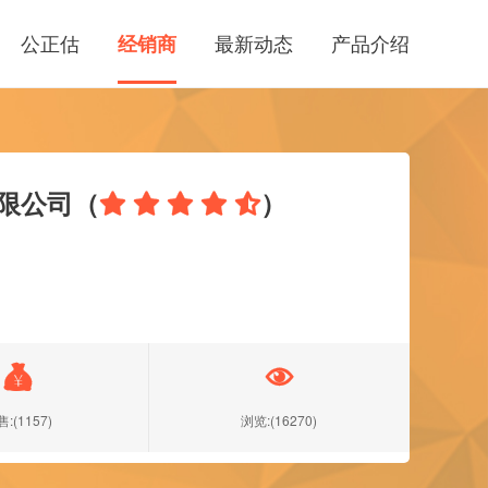
公正估
最新动态
产品介绍
经销商
限公司（
）







:(1157)
浏览:(16270)