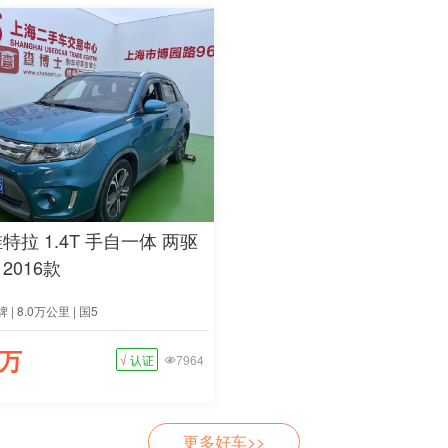
特拉 1.4T 手自一体 两驱
2016款
 | 8.0万公里 | 国5
8万
√
认证
7964

更多好车>>