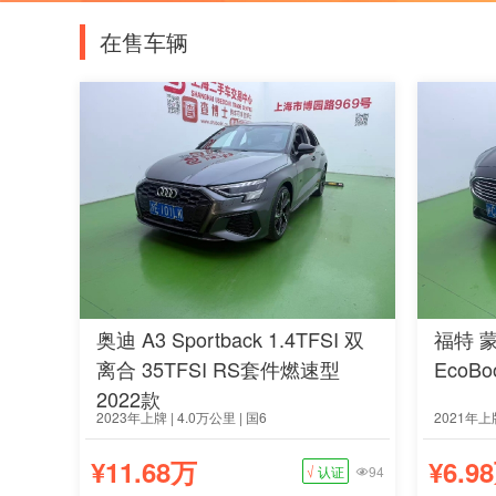
在售车辆
奥迪 A3 Sportback 1.4TFSI 双
福特 蒙
离合 35TFSI RS套件燃速型
EcoBo
2022款
2023年上牌 | 4.0万公里 | 国6
2021年上牌
¥11.68万
¥6.9
√
认证
94
