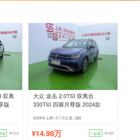
SI 双离
大众 途岳 2.0TSI 双离合
越享版
330TSI 四驱月尊版 2024款
2026年上牌 | 0.1万公里 | 国6
¥14.98万
认证
504
√
认证
385

