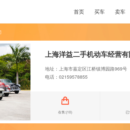
首页
买车
卖车
司
上海洋益二手机动车经营有
地址：上海市嘉定区江桥镇博园路969号
电话：02159578855

在售:(10)
已售