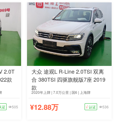
 2.0T
大众 途观L R-Line 2.0TSI 双离
022款
合 380TSI 四驱旗舰版7座 2019
款
牌
2020年上牌 | 7.0万公里 | 国6 | 上海牌
¥12.88万
认证
505
√
认证
536

