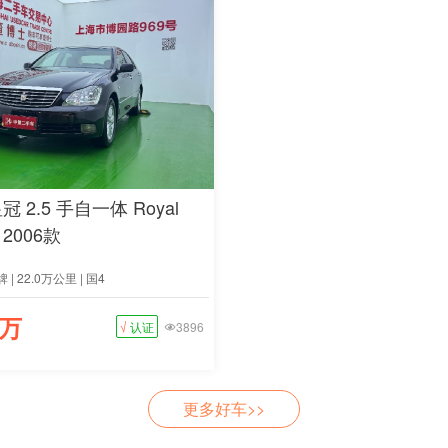
冠 2.5 手自一体 Royal
2006款
 | 22.0万公里 | 国4
9万
√
认证
3896

更多好车>>