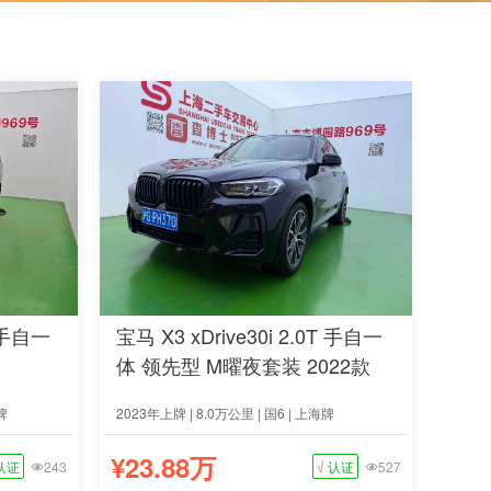
 手自一
宝马 X3 xDrive30i 2.0T 手自一
体 领先型 M曜夜套装 2022款
牌
2023年上牌 | 8.0万公里 | 国6 | 上海牌
¥23.88万
认证
243
√
认证
527

