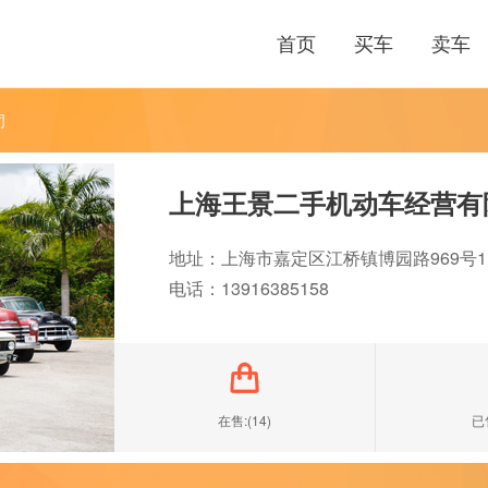
首页
买车
卖车
司
上海王景二手机动车经营有
地址：上海市嘉定区江桥镇博园路969号1F0
电话：13916385158

在售:(14)
已售