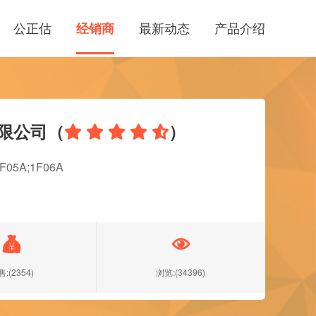
公正估
最新动态
产品介绍
经销商
限公司（
）





5A;1F06A


:(2354)
浏览:(34396)