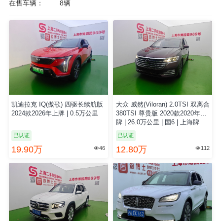
在售车辆：
8辆
凯迪拉克 IQ(傲歌) 四驱长续航版
大众 威然(Viloran) 2.0TSI 双离合
2024款2026年上牌 | 0.5万公里
380TSI 尊贵版 2020款2020年上
牌 | 26.0万公里 | 国6 | 上海牌
已认证
已认证
19.90万
12.80万
46
112

