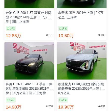
奔驰 GLB 200 1.3T 双离合 时尚
非营运 国产 2021年上牌 | 2.0万
型 2020款2020年上牌 | 5.7万公
公里 | 上海牌
里 | 国6 | 上海牌
已认证
已认证
12.88万
10.80万
101
100


奔驰 C 260 L 48V 1.5T 手自一体
凯迪拉克 LYRIQ(锐歌) 后驱长续
运动星耀臻藏版 2021款2021年上
航豪华版 2022款2026年上牌 | 1.
牌 | 6.0万公里 | 国6 | 上海牌
0万公里
已认证
已认证
14.90万
19.90万
208
251

