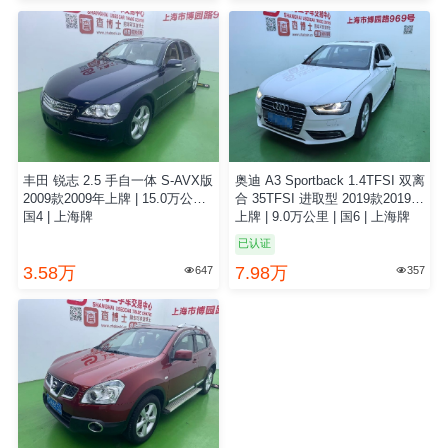
丰田 锐志 2.5 手自一体 S-AVX版
奥迪 A3 Sportback 1.4TFSI 双离
2009款2009年上牌 | 15.0万公里 |
合 35TFSI 进取型 2019款2019年
国4 | 上海牌
上牌 | 9.0万公里 | 国6 | 上海牌
已认证
3.58万
7.98万
647
357

