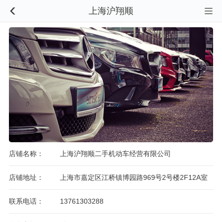
上海沪翔顺


店铺名称：
上海沪翔顺二手机动车经营有限公司
店铺地址：
上海市嘉定区江桥镇博园路969号2号楼2F12A室
联系电话：
13761303288