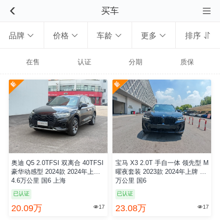
买车


品牌
价格
车龄
更多
排序





在售
认证
分期
质保
↑
上
拉
奥迪 Q5 2.0TFSI 双离合 40TFSI
宝马 X3 2.0T 手自一体 领先型 M
加
豪华动感型 2024款 2024年上牌
曜夜套装 2023款 2024年上牌 3.6
4.6万公里 国6 上海
万公里 国6
载
已认证
已认证
20.09万
23.08万
17
17


更