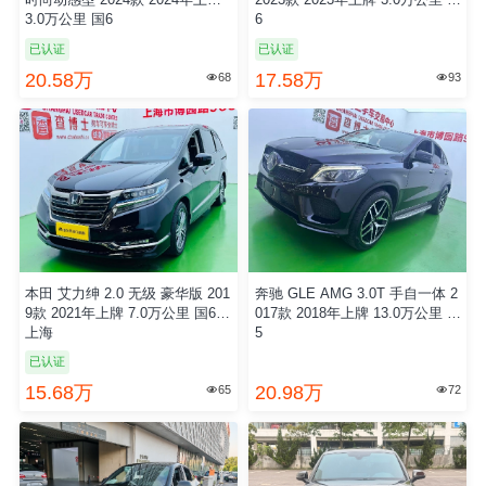
时尚动感型 2024款 2024年上牌
2023款 2023年上牌 3.0万公里 国
3.0万公里 国6
6
已认证
已认证
20.58万
17.58万
68
93


本田 艾力绅 2.0 无级 豪华版 201
奔驰 GLE AMG 3.0T 手自一体 2
9款 2021年上牌 7.0万公里 国6
017款 2018年上牌 13.0万公里 欧
上海
5
已认证
15.68万
20.98万
65
72

