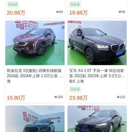
已认证
已认证
20.88万
19.88万
86
95


凯迪拉克 IQ(傲歌) 四驱长续航版
宝马 X4 2.0T 手自一体 M运动套
2024款 2024年上牌 1.0万公里 上
装 2022款 2023年上牌 3.0万公里
海
欧6 上海
已认证
15.80万
23.98万
106
102

