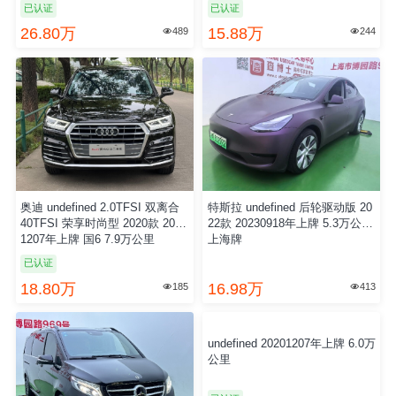
18.98万
26.80万
154
489


别克 undefined 2.0T 手自一体 65
奥迪 undefined 2.0TFSI 双离合
3T 豪华型 2020款 20210105年上
40TFSI 荣享时尚型 2020款 2020
牌 国6 13.0万公里 上海牌
1207年上牌 国6 7.9万公里
已认证
已认证
15.88万
18.80万
244
185

