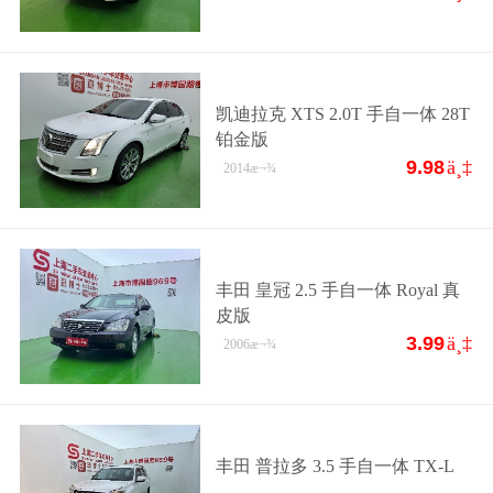
凯迪拉克 XTS 2.0T 手自一体 28T
铂金版
9.98
ä¸‡
2014
æ¬¾
丰田 皇冠 2.5 手自一体 Royal 真
皮版
3.99
ä¸‡
2006
æ¬¾
丰田 普拉多 3.5 手自一体 TX-L