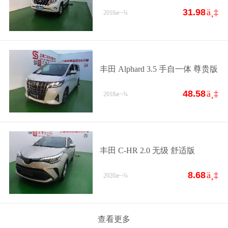
31.98
ä¸‡
2016
æ¬¾
丰田 Alphard 3.5 手自一体 尊贵版
48.58
ä¸‡
2018
æ¬¾
丰田 C-HR 2.0 无级 舒适版
8.68
ä¸‡
2020
æ¬¾
查看更多