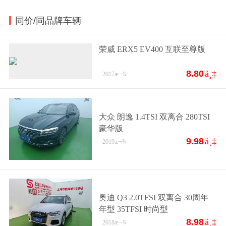
同价/同品牌车辆
荣威 ERX5 EV400 互联至尊版
8.80
ä¸‡
2017
æ¬¾
大众 朗逸 1.4TSI 双离合 280TSI
豪华版
9.98
ä¸‡
2019
æ¬¾
奥迪 Q3 2.0TFSI 双离合 30周年
年型 35TFSI 时尚型
8.98
ä¸‡
2018
æ¬¾