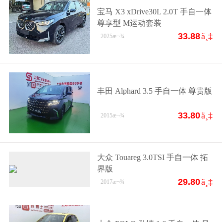
宝马 X3 xDrive30L 2.0T 手自一体
尊享型 M运动套装
33.88
ä¸‡
2025
æ¬¾
丰田 Alphard 3.5 手自一体 尊贵版
33.80
ä¸‡
2015
æ¬¾
大众 Touareg 3.0TSI 手自一体 拓
界版
29.80
ä¸‡
2017
æ¬¾