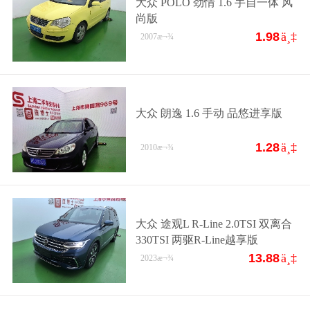
大众 POLO 劲情 1.6 手自一体 风
尚版
1.98
ä¸‡
2007
æ¬¾
大众 朗逸 1.6 手动 品悠进享版
1.28
ä¸‡
2010
æ¬¾
大众 途观L R-Line 2.0TSI 双离合
330TSI 两驱R-Line越享版
13.88
ä¸‡
2023
æ¬¾