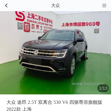
大众


1/13
大众 途昂 2.5T 双离合 530 V6 四驱尊崇旗舰版
2022款 上海