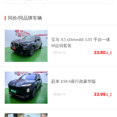
同价/同品牌车辆
宝马 X5 xDrive40i 3.0T 手自一体
M运动套装
33.80
ä¸‡
2021
æ¬¾
蔚来 ES8 6座行政豪华版
33.99
ä¸‡
2026
æ¬¾