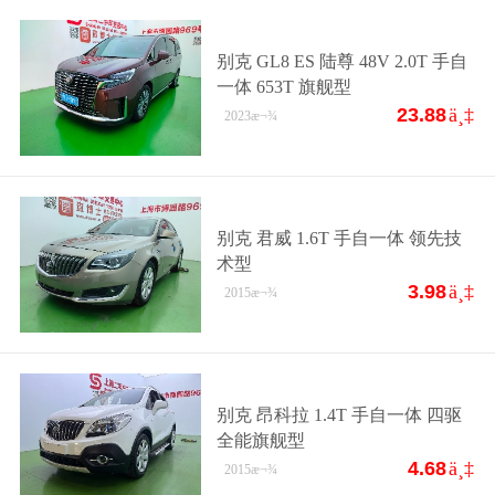
别克 GL8 ES 陆尊 48V 2.0T 手自
一体 653T 旗舰型
23.88
ä¸‡
2023
æ¬¾
别克 君威 1.6T 手自一体 领先技
术型
3.98
ä¸‡
2015
æ¬¾
别克 昂科拉 1.4T 手自一体 四驱
全能旗舰型
4.68
ä¸‡
2015
æ¬¾