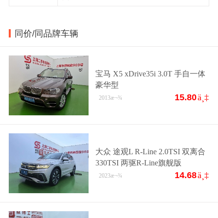
同价/同品牌车辆
宝马 X5 xDrive35i 3.0T 手自一体
豪华型
15.80
ä¸‡
2013
æ¬¾
大众 途观L R-Line 2.0TSI 双离合
330TSI 两驱R-Line旗舰版
14.68
ä¸‡
2023
æ¬¾