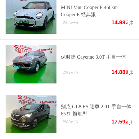
MINI Mini Cooper E 466km
Cooper E 经典派
14.98
ä¸‡
2025
æ¬¾
保时捷 Cayenne 3.0T 手自一体
14.88
ä¸‡
2012
æ¬¾
别克 GL8 ES 陆尊 2.0T 手自一体
653T 旗舰型
17.59
ä¸‡
2020
æ¬¾