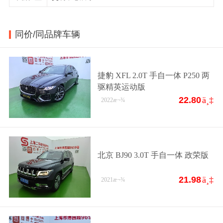
同价/同品牌车辆
捷豹 XFL 2.0T 手自一体 P250 两
驱精英运动版
22.80
ä¸‡
2022
æ¬¾
北京 BJ90 3.0T 手自一体 政荣版
21.98
ä¸‡
2021
æ¬¾