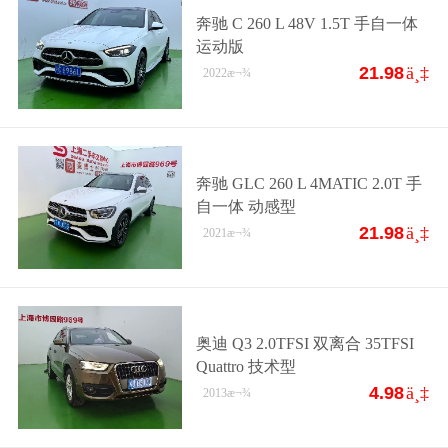
奔驰 C 260 L 48V 1.5T 手自一体
运动版
21.98
ä¸‡
2022
æ¬¾
奔驰 GLC 260 L 4MATIC 2.0T 手
自一体 动感型
21.98
ä¸‡
2021
æ¬¾
奥迪 Q3 2.0TFSI 双离合 35TFSI
Quattro 技术型
4.98
ä¸‡
2013
æ¬¾