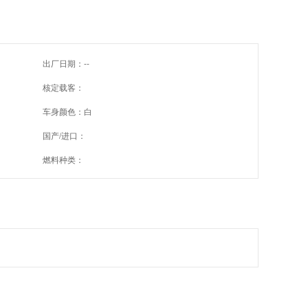
出厂日期：--
核定载客：
车身颜色：白
国产/进口：
燃料种类：