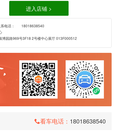
进入店铺 >
联系电话：
18018638540
心
园路969号3F18 2号楼中心展厅 013F000512
看车电话：
18018638540
