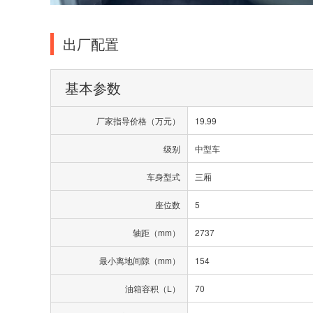
出厂配置
基本参数
厂家指导价格（万元）
19.99
级别
中型车
车身型式
三厢
座位数
5
轴距（mm）
2737
最小离地间隙（mm）
154
油箱容积（L）
70