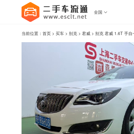
全国

当前位置：
首页
>
买车
>
别克
>
君威
> 别克 君威 1.6T 手