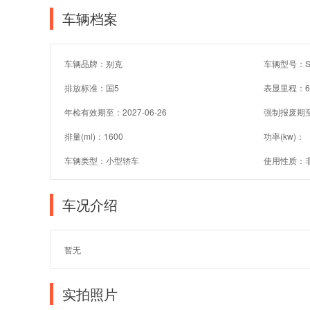
车辆档案
车辆品牌：别克
车辆型号：SG
排放标准：国5
表显里程：6
年检有效期至：2027-06-26
强制报废期
排量(ml)：1600
功率(kw)：
车辆类型：小型轿车
使用性质：
车况介绍
暂无
实拍照片