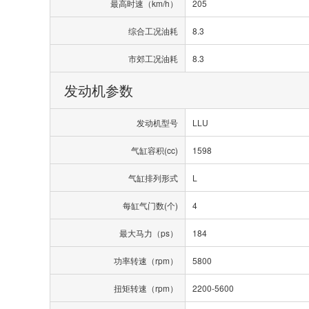
最高时速（km/h）
205
综合工况油耗
8.3
市郊工况油耗
8.3
发动机参数
发动机型号
LLU
气缸容积(cc)
1598
气缸排列形式
L
每缸气门数(个)
4
最大马力（ps）
184
功率转速（rpm）
5800
扭矩转速（rpm）
2200-5600