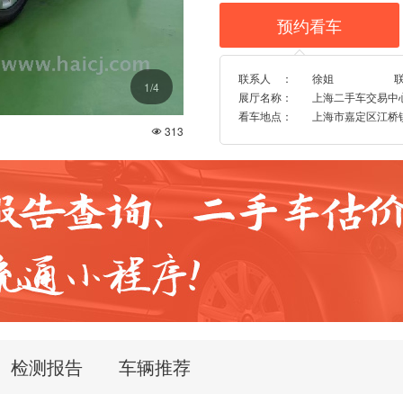
预约看车

联系人 ：
徐姐
1
/4
展厅名称：
上海二手车交易中
看车地点：
上海市嘉定区江桥镇博
313

检测报告
车辆推荐