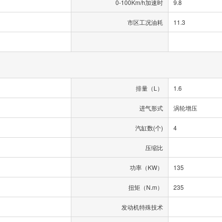
0-100Km/h加速时
9.8
市区工况油耗
11.3
排量（L）
1.6
进气形式
涡轮增压
汽缸数(个)
4
压缩比
功率（KW）
135
扭矩（N.m）
235
发动机特殊技术