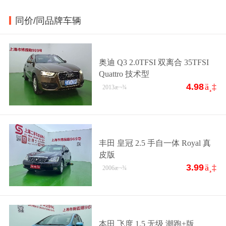
同价/同品牌车辆
奥迪 Q3 2.0TFSI 双离合 35TFSI
Quattro 技术型
4.98
ä¸‡
2013
æ¬¾
丰田 皇冠 2.5 手自一体 Royal 真
皮版
3.99
ä¸‡
2006
æ¬¾
本田 飞度 1.5 无级 潮跑+版