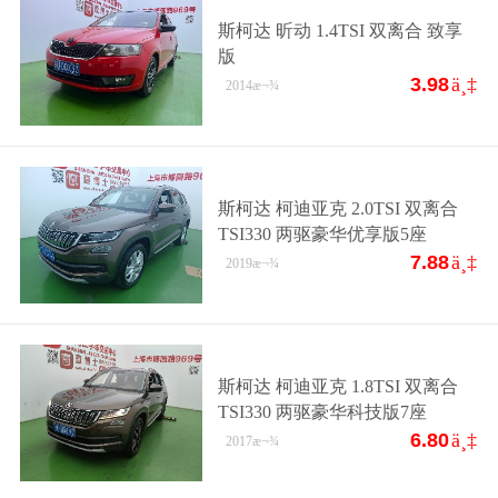
斯柯达 昕动 1.4TSI 双离合 致享
版
3.98
ä¸‡
2014
æ¬¾
斯柯达 柯迪亚克 2.0TSI 双离合
TSI330 两驱豪华优享版5座
7.88
ä¸‡
2019
æ¬¾
斯柯达 柯迪亚克 1.8TSI 双离合
TSI330 两驱豪华科技版7座
6.80
ä¸‡
2017
æ¬¾