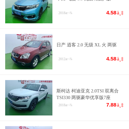
4.58
ä¸‡
2018
æ¬¾
日产 逍客 2.0 无级 XL 火 两驱
4.58
ä¸‡
2012
æ¬¾
斯柯达 柯迪亚克 2.0TSI 双离合
TSI330 两驱豪华优享版7座
7.88
ä¸‡
2018
æ¬¾